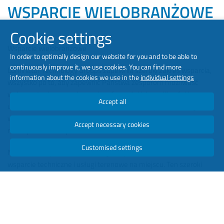
WSPARCIE WIELOBRANŻOWE
Cookie settings
Wsparcie wielobranżowe
In order to optimally design our website for you and to be able to
continuously improve it, we use cookies. You can find more
Luminator Technology Groups zapewnia szeroki zakres wsparcia,
information about the cookies we use in the
individual settings
wszystko po to, aby zapewnić Państwa zespołom możliwość
wykorzystania naszych rozwiązań w pełni ich możliwości i
Accept all
utrzymania bieżącej wydajności. Zbudowaliśmy nasze usługi
wsparcia w sposób, który pozwala nam być elastycznym i znaleźć
Accept necessary cookies
rozwiązanie z Tobą.
Customised settings
Najważniejszym elementem tego wsparcia jest nasze zdalne
wsparcie techniczne i usługi terenowe na miejscu. Ten szeroki
zakres wsparcia zapewnia Twojemu zespołowi dostęp do
wsparcia tak szybko i tak kompleksowo, jak jest to potrzebne.
Żaden inny dostawca branżowy nie oferuje wsparcia w tak wielu
miejscach na świecie.