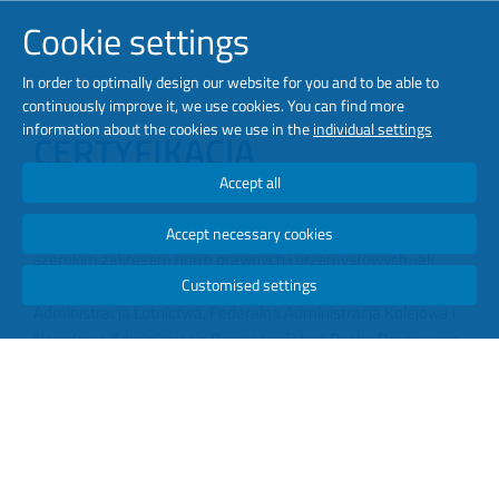
Cookie settings
In order to optimally design our website for you and to be able to
continuously improve it, we use cookies. You can find more
information about the cookies we use in the
individual settings
CERTYFIKACJA
Accept all
Nasza grupa certyfikująca zapewnia zgodność produktu z
Accept necessary cookies
szerokim zakresem norm prawnych i przemysłowych, jak
Customised settings
również z wymaganiami specyficznymi dla klienta. Federalna
Administracja Lotnictwa, Federalna Administracja Kolejowa i
Narodowa Administracja Bezpieczeństwa Ruchu Drogowego,
Europejska Administracja Drogowa i przepisy krajowe
stanowią podstawę dla naszych produktów - a rezultatem
jest światowej klasy bezpieczeństwo produktów.
Skrupulatne i solidne testy niezawodności zapewniają
naszym klientom rozwiązania, które działają znacznie dłużej