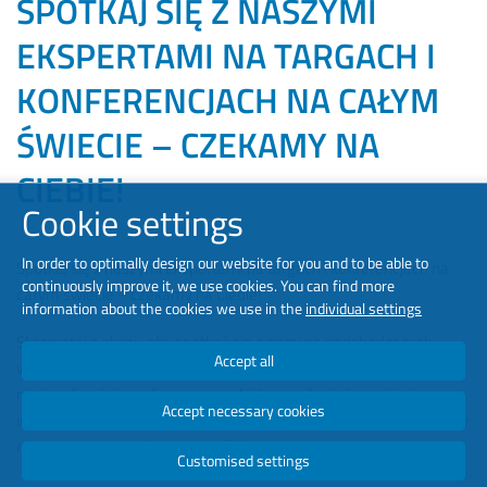
SPOTKAJ SIĘ Z NASZYMI
EKSPERTAMI NA TARGACH I
KONFERENCJACH NA CAŁYM
ŚWIECIE – CZEKAMY NA
CIEBIE!
Cookie settings
In order to optimally design our website for you and to be able to
Spotkaj się z naszymi ekspertami na targach i konferencjach na
continuously improve it, we use cookies. You can find more
całym świecie – czekamy na Ciebie!
information about the cookies we use in the
individual settings
Skorzystaj z okazji, aby spotkać się z nami na nadchodzących
Accept all
wydarzeniach i wspólnie kształtować przyszłość mobilności. Z
niecierpliwością czekamy na osobiste powitanie i rozwijanie
Accept necessary cookies
innowacyjnych rozwiązań na rzecz obecnych wyzwań w dziedzinie
nowoczesnego ruchu razem z Tobą.
Customised settings