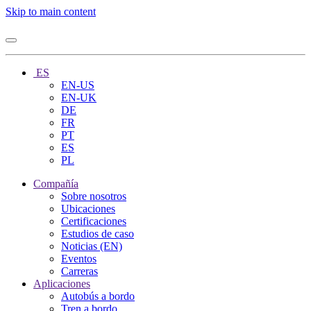
Skip to main content
ES
EN-US
EN-UK
DE
FR
PT
ES
PL
Compañía
Sobre nosotros
Ubicaciones
Certificaciones
Estudios de caso
Noticias (EN)
Eventos
Carreras
Aplicaciones
Autobús a bordo
Tren a bordo