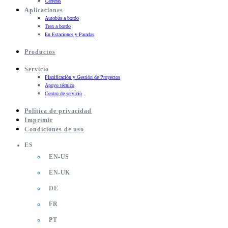
Carreras
Aplicaciones
Autobús a bordo
Tren a bordo
En Estaciones y Paradas
Productos
Servicio
Planificación y Gestión de Proyectos
Apoyo técnico
Centro de servicio
Política de privacidad
Imprimir
Condiciones de uso
ES
EN-US
EN-UK
DE
FR
PT