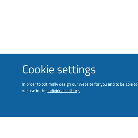
Cookie settings
In order to optimally design our website for you and to be able 
we use in the
individual settings
LUMINATOR WELCOMES N
ROZPLOCH