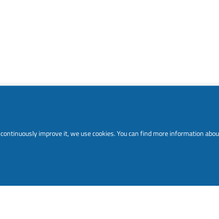
to continuously improve it, we use cookies. You can find more information abou
EW CTO, ROBERT